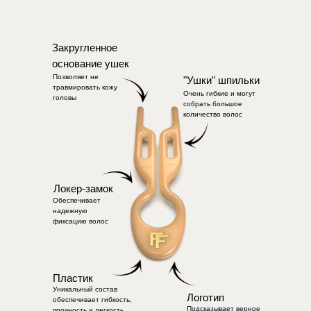
Закругленное
основание ушек
Позволяет не
"Ушки" шпильки
травмировать кожу
Очень гибкие и могут
головы
собрать большое
количество волос
Локер-замок
Обеспечивает
надежную
фиксацию волос
Пластик
Уникальный состав
Логотип
обеспечивает гибкость,
Подсказывает верное
прочность и легкость