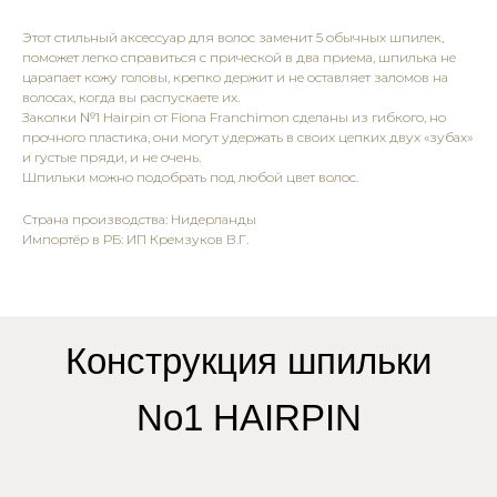
Этот стильный аксессуар для волос заменит 5 обычных шпилек,
поможет легко справиться с прической в два приема, шпилька не
царапает кожу головы, крепко держит и не оставляет заломов на
волосах, когда вы распускаете их.
Заколки №1 Hairpin от Fiona Franchimon сделаны из гибкого, но
прочного пластика, они могут удержать в своих цепких двух «зубах»
и густые пряди, и не очень.
Шпильки можно подобрать под любой цвет волос.
Страна производства: Нидерланды
Импортёр в РБ: ИП Кремзуков В.Г.
Конструкция шпильки
No1 HAIRPIN