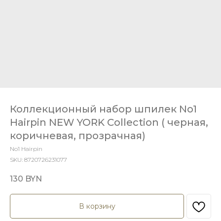
Коллекционный набор шпилек No1
Hairpin NEW YORK Collection ( черная,
коричневая, прозрачная)
No1 Hairpin
SKU:
8720726231077
130
BYN
В корзину