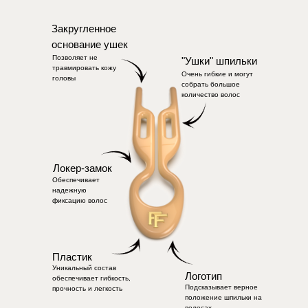
Закругленное
основание ушек
Позволяет не
"Ушки" шпильки
травмировать кожу
Очень гибкие и могут
головы
собрать большое
количество волос
Локер-замок
Обеспечивает
надежную
фиксацию волос
Пластик
Уникальный состав
Логотип
обеспечивает гибкость,
Подсказывает верное
прочность и легкость
положение шпильки на
волосах