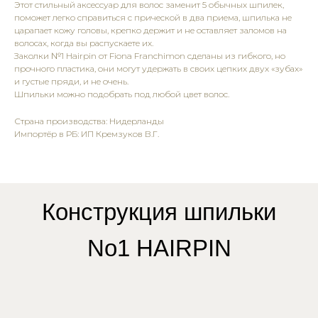
Этот стильный аксессуар для волос заменит 5 обычных шпилек,
поможет легко справиться с прической в два приема, шпилька не
царапает кожу головы, крепко держит и не оставляет заломов на
волосах, когда вы распускаете их.
Заколки №1 Hairpin от Fiona Franchimon сделаны из гибкого, но
прочного пластика, они могут удержать в своих цепких двух «зубах»
и густые пряди, и не очень.
Шпильки можно подобрать под любой цвет волос.
Страна производства: Нидерланды
Импортёр в РБ: ИП Кремзуков В.Г.
Конструкция шпильки
No1 HAIRPIN